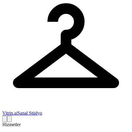
Vitrin.ai
Sanal Stüdyo
Hizmetler